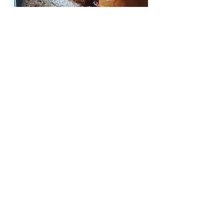
フレンチトースト(ベリーソース／アッ
プルシナモンソース）French Toast
with vanilla ice cream and berry or
cinnamon apple sauce
濃厚バニラアイスとホイップクリーム
に、選べるベリーもしくはアップルシ
ナモンソースがとろり。カリッと焼け
たバゲットのフレンチトー
ストによく合います。
★ドリンクセット50円OFF
￥1,100